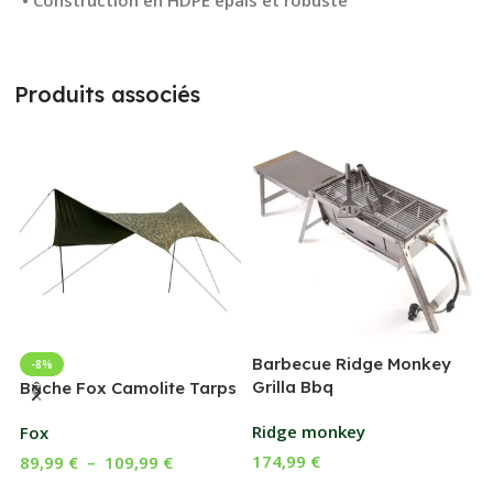
Produits associés
Barbecue Ridge Monkey
-8%
Grilla Bbq
G
Bâche Fox Camolite Tarps
Ridge monkey
Fox
174,99
€
89,99
€
–
109,99
€