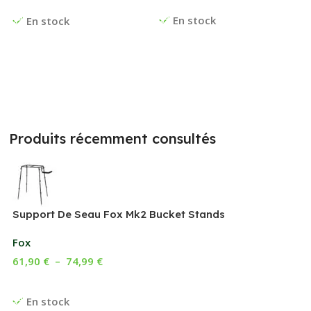
Ajouter Au Panier
Choix Des Options
En stock
En stock
Produits récemment consultés
Support De Seau Fox Mk2 Bucket Stands
Fox
61,90
€
–
74,99
€
Choix Des Options
En stock