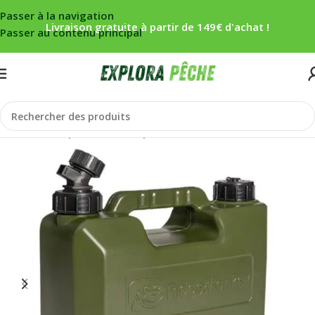
Passer à la navigation
Livraison gratuite à partir de 149€ d'achat !
Passer au contenu principal
Accueil
/
Carpe
/
Bivouac
/
Repas
/
Cuisson