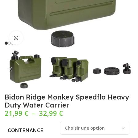
Cliquez pour agrandir
Bidon Ridge Monkey Speedflo Heavy
Duty Water Carrier
21,99
€
–
32,99
€
CONTENANCE