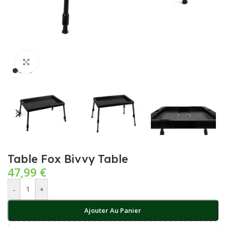
Cliquez pour agrandir
Table Fox Bivvy Table
47,99
€
-
+
Ajouter Au Panier