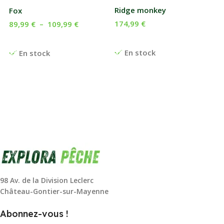
Ridge monkey
Fox
174,99
€
89,99
€
–
109,99
€
Ajouter Au Panier
Choix Des Options
En stock
En stock
98 Av. de la Division Leclerc
Château-Gontier-sur-Mayenne
Abonnez-vous !