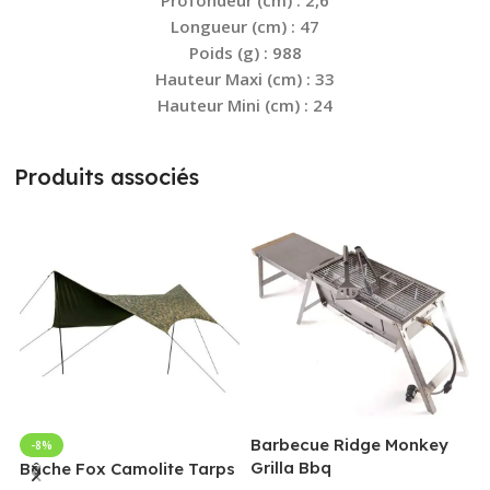
Longueur (cm) : 47
Poids (g) : 988
Hauteur Maxi (cm) : 33
Hauteur Mini (cm) : 24
Produits associés
Barbecue Ridge Monkey
-8%
Grilla Bbq
G
Bâche Fox Camolite Tarps