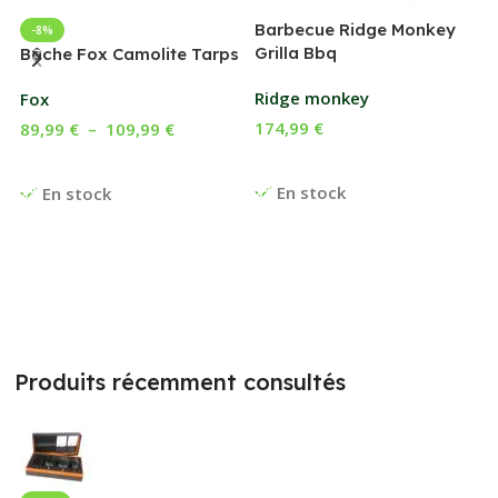
Barbecue Ridge Monkey
-8%
Grilla Bbq
G
Bâche Fox Camolite Tarps
Ridge monkey
Fox
174,99
€
89,99
€
–
109,99
€
Ajouter Au Panier
Choix Des Options
En stock
En stock
Produits récemment consultés