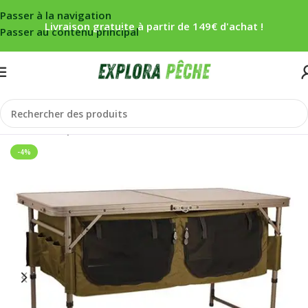
Passer à la navigation
Livraison gratuite à partir de 149€ d'achat !
Passer au contenu principal
Accueil
/
Carpe
/
Bivouac
/
Tables
-4%