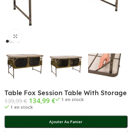
Cliquez pour agrandir
Table Fox Session Table With Storage
134,99
€
1 en stock
139,99
€
1 en stock
Ajouter Au Panier