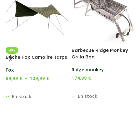
Barbecue Ridge Monkey
-8%
Grilla Bbq
G
Bâche Fox Camolite Tarps
Ridge monkey
Fox
174,99
€
89,99
€
–
109,99
€
Ajouter Au Panier
Choix Des Options
En stock
En stock