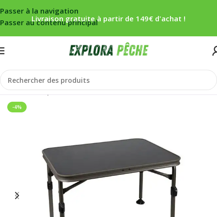
Passer à la navigation
Livraison gratuite à partir de 149€ d'achat !
Passer au contenu principal
Accueil
/
Carpe
/
Bivouac
/
Tables
-4%