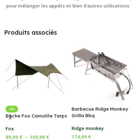
pour mélanger les appâts et bien d’autres utilisations
Produits associés
Barbecue Ridge Monkey
-8%
Grilla Bbq
G
Bâche Fox Camolite Tarps
Ridge monkey
Fox
174,99
€
89,99
€
–
109,99
€