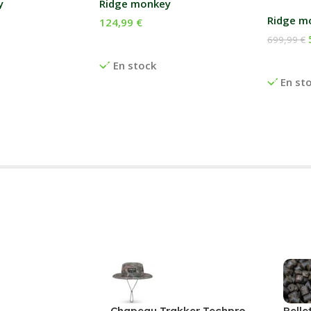
y
Ridge monkey
Ridge m
124,99
€
699,99
€
anier
Ajouter Au Panier
Ajouter
En stock
En st
Chapeau Trakker Techpro
Pelle