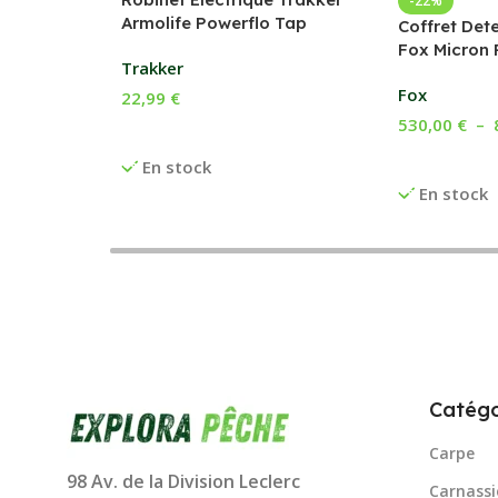
-22%
Armolife Powerflo Tap
Coffret Det
Fox Micron 
Trakker
Fox
22,99
€
530,00
€
–
Ajouter Au Panier
Choix Des O
En stock
En stock
Catégo
Carpe
98 Av. de la Division Leclerc
Carnassi