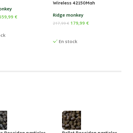
Wireless 42150Mah
169
onkey
Ch
Ridge monkey
559,99
€
E
179,99
€
217,99
€
 Au Panier
Ajouter Au Panier
ock
En stock
ts Poseidon particles
Pellet Poseidon particles