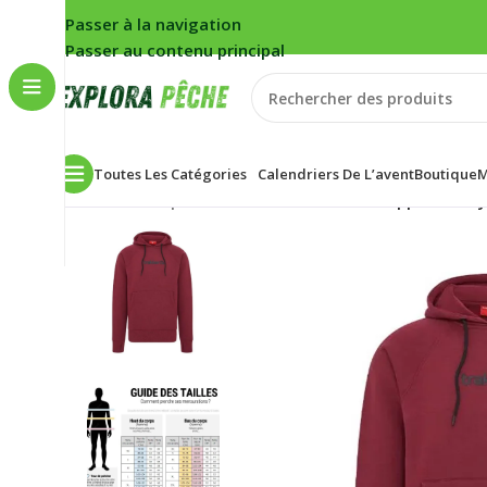
Passer à la navigation
Passer au contenu principal
Toutes Les Catégories
Calendriers De L’avent
Boutique
M
Accueil
/
Carpe
/
Sweat Homme Trakker Ripple Hoody