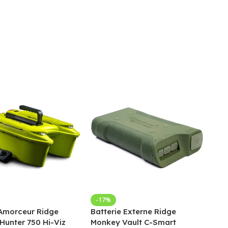
Bed
-17%
Amorceur Ridge
Batterie Externe Ridge
Fox
Hunter 750 Hi-Viz
Monkey Vault C-Smart