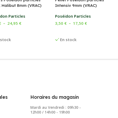
k Halibut 8mm (VRAC)
Intensiv 9mm (VRAC)
don Particles
Poséidon Particles
€
–
24,95
€
3,50
€
–
17,50
€
x Des Options
Choix Des Options
 stock
En stock
les
Horaires du magasin
Mardi au Vendredi : 09h30 -
12h00 / 14h00 - 19h00