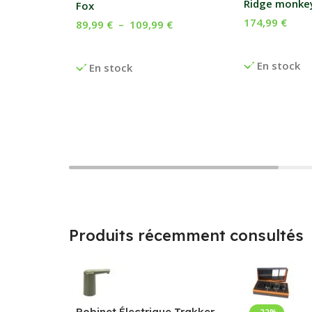
Ridge monke
Fox
174,99
€
89,99
€
–
109,99
€
Ajouter Au P
Choix Des Options
En stock
En stock
Produits récemment consultés
Robinet Électrique Trakker