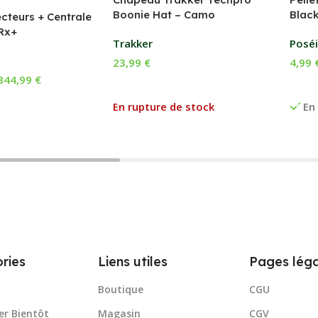
Boonie Hat – Camo
Blac
ecteurs + Centrale
Rx+
Trakker
Poséi
23,99
€
4,99
844,99
€
Lire La Suite
Choi
ptions
En rupture de stock
En
ries
Liens utiles
Pages léga
Boutique
CGU
er Bientôt
Magasin
CGV