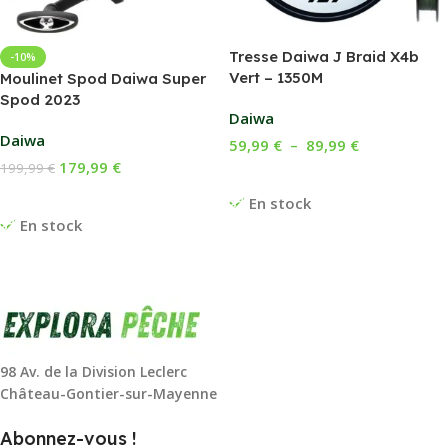
Tresse Daiwa J Braid X4b
-10%
Vert – 1350M
Moulinet Spod Daiwa Super
Spod 2023
Daiwa
Daiwa
59,99
€
–
89,99
€
179,99
€
199,99
€
Choix Des Options
Ajouter Au Panier
En stock
En stock
98 Av. de la Division Leclerc
Château-Gontier-sur-Mayenne
Abonnez-vous !