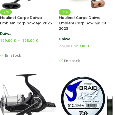
-27%
-25%
Moulinet Carpe Daiwa
Moulinet Carpe Daiwa
Emblem Carp Scw Qd 2023
Emblem Carp Scw Qd Ot
2023
Daiwa
Daiwa
159,00
€
–
168,00
€
169,00
€
224,00
€
Choix Des Options
Ajouter Au Panier
En stock
En stock