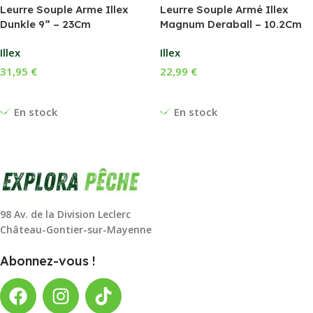
Leurre Souple Arme Illex
Leurre Souple Armé Illex
Dunkle 9” – 23Cm
Magnum Deraball – 10.2Cm
Illex
Illex
31,95
€
22,99
€
Choix Des Options
Choix Des Options
En stock
En stock
98 Av. de la Division Leclerc
Château-Gontier-sur-Mayenne
Abonnez-vous !