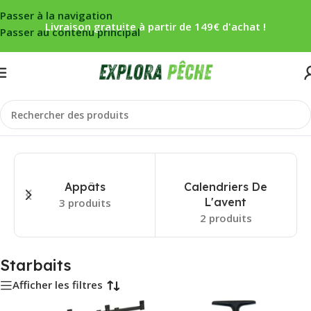
Passer à la navigation
Livraison gratuite à partir de 149€ d'achat !
Passer au contenu principal
Accueil
/
Starbaits
Appâts
Calendriers De
L'avent
3 produits
2 produits
Starbaits
Afficher les filtres