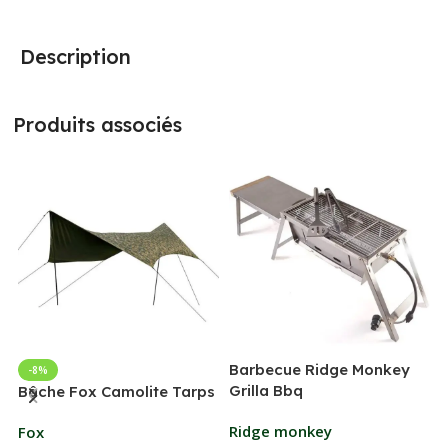
Description
Produits associés
Barbecue Ridge Monkey
-8%
Grilla Bbq
G
Bâche Fox Camolite Tarps
Ridge monkey
Fox