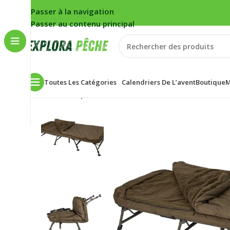
Passer à la navigation
Passer au contenu principal
Toutes Les Catégories
Calendriers De L’avent
Boutique
M
Accueil
/
Carpe
/
Bivouac
/
Bedchairs
/
Bedchair Fox Fla