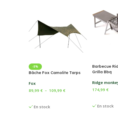
Barbecue Ri
-8%
Grilla Bbq
Bâche Fox Camolite Tarps
Ridge monke
Fox
174,99
€
89,99
€
–
109,99
€
Ajouter Au P
Choix Des Options
En stock
En stock