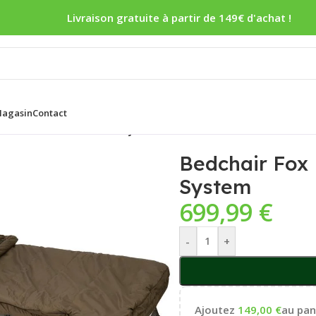
Livraison gratuite à partir de 149€ d'achat !
agasin
Contact
tliner X Mf8 – All Season System
Bedchair Fox 
System
699,99
€
-
+
Ajoutez
149,00
€
au pani