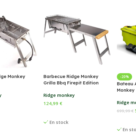
dge Monkey
Barbecue Ridge Monkey
-20%
Grilla Bbq Firepit Edition
Bateau 
Monkey 
y
Ridge monkey
Ridge m
124,99
€
699,99
€
anier
Ajouter Au Panier
Ajouter
En stock
En st