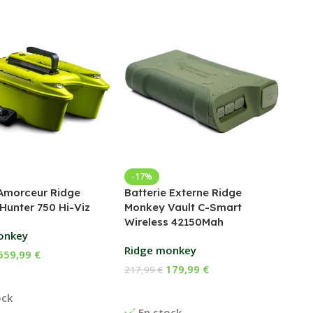
Bed
-17%
Amorceur Ridge
Batterie Externe Ridge
Fox
Hunter 750 Hi-Viz
Monkey Vault C-Smart
Wireless 42150Mah
169
onkey
Ch
Ridge monkey
559,99
€
E
179,99
€
217,99
€
 Au Panier
Ajouter Au Panier
ock
En stock