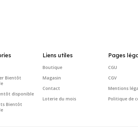
ries
Liens utiles
Pages léga
Boutique
CGU
er Bientôt
Magasin
CGV
le
Contact
Mentions léga
ientôt disponible
Loterie du mois
Politique de c
ts Bientôt
le