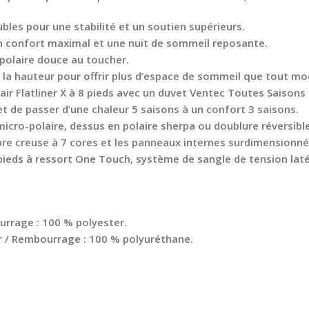
ubles pour une stabilité et un soutien supérieurs.
 confort maximal et une nuit de sommeil reposante.
 polaire douce au toucher.
e la hauteur pour offrir plus d’espace de sommeil que tout 
ir Flatliner X à 8 pieds avec un duvet Ventec Toutes Saisons
t de passer d’une chaleur 5 saisons à un confort 3 saisons.
micro-polaire, dessus en polaire sherpa ou doublure réversibl
ibre creuse à 7 cores et les panneaux internes surdimensionn
eds à ressort One Touch, système de sangle de tension latéral
urrage : 100 % polyester.
er / Rembourrage : 100 % polyuréthane.