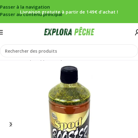
Passer à la navigation
Livraison gratuite à partir de 149€ d'achat !
Passer au contenu principal
Accueil
/
Carpe
/
Appâts
/
Liquides/booster