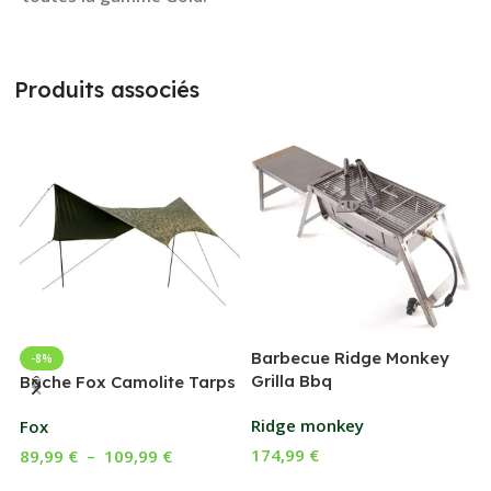
Produits associés
Barbecue Ridge Monkey
-8%
Grilla Bbq
G
Bâche Fox Camolite Tarps
Ridge monkey
Fox
174,99
€
89,99
€
–
109,99
€
Ajouter Au Panier
Choix Des Options