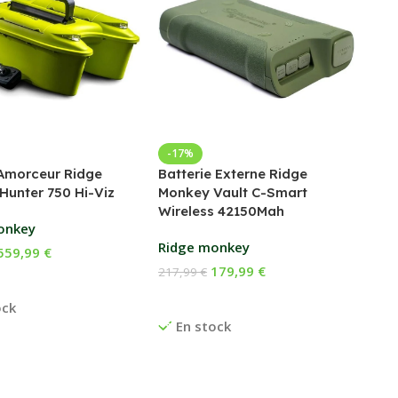
Bed
-17%
Amorceur Ridge
Batterie Externe Ridge
Fox
Hunter 750 Hi-Viz
Monkey Vault C-Smart
Wireless 42150Mah
169
onkey
Ch
Ridge monkey
559,99
€
E
179,99
€
217,99
€
 Au Panier
Ajouter Au Panier
ock
En stock