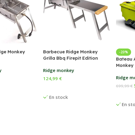
dge Monkey
Barbecue Ridge Monkey
-20%
Grilla Bbq Firepit Edition
Bateau 
Monkey 
y
Ridge monkey
Ridge m
124,99
€
699,99
€
anier
Ajouter Au Panier
Ajouter
En stock
En st