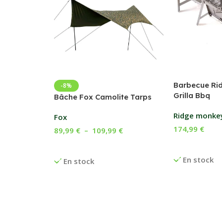
Barbecue Ri
-8%
Grilla Bbq
Bâche Fox Camolite Tarps
Ridge monke
Fox
174,99
€
89,99
€
–
109,99
€
Ajouter Au P
Choix Des Options
En stock
En stock