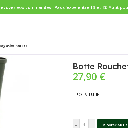
révoyez vos commandes ! Pas d’expé entre 13 et 26 Août pou
agasin
Contact
Botte Rouche
27,90
€
POINTURE
-
+
Ajouter Au Pa