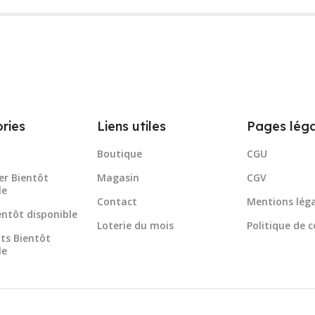
ries
Liens utiles
Pages léga
Boutique
CGU
er Bientôt
Magasin
CGV
le
Contact
Mentions léga
ientôt disponible
Loterie du mois
Politique de c
ts Bientôt
le