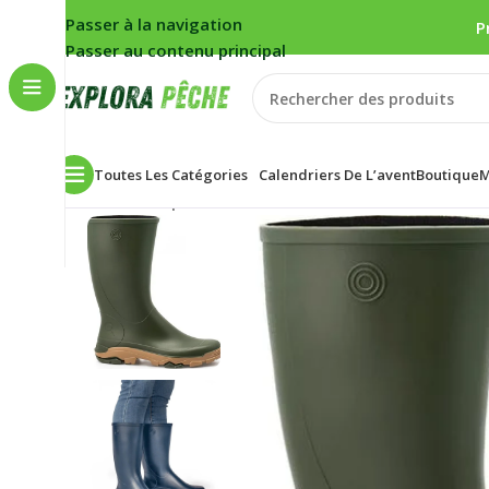
Passer à la navigation
P
Passer au contenu principal
Toutes Les Catégories
Calendriers De L’avent
Boutique
M
Accueil
/
Carpe
/
Botte Rouchette REMOOVE Kaki