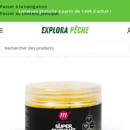
Passer à la navigation
Livraison gratuite à partir de 149€ d'achat !
Passer au contenu principal
Accueil
/
Carpe
/
Appâts
/
Pop-ups