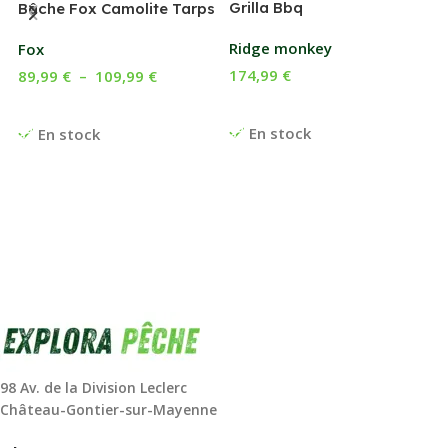
Grilla Bbq
G
Bâche Fox Camolite Tarps
Ridge monkey
Fox
174,99
€
89,99
€
–
109,99
€
Ajouter Au Panier
Choix Des Options
En stock
En stock
98 Av. de la Division Leclerc
Château-Gontier-sur-Mayenne