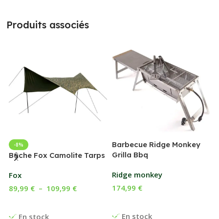
Produits associés
Barbecue Ridge Monkey
-8%
Grilla Bbq
G
Bâche Fox Camolite Tarps
Ridge monkey
Fox
174,99
€
89,99
€
–
109,99
€
Ajouter Au Panier
Choix Des Options
En stock
En stock