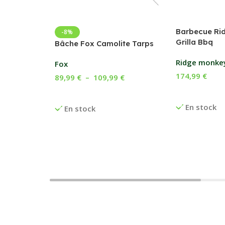
Barbecue Ri
-8%
Grilla Bbq
Bâche Fox Camolite Tarps
Ridge monke
Fox
174,99
€
89,99
€
–
109,99
€
Ajouter Au P
Choix Des Options
En stock
En stock