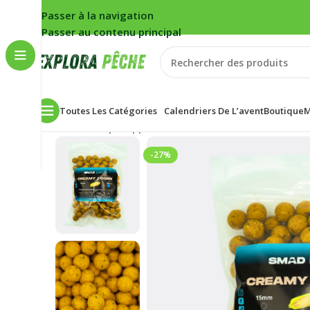
Passer à la navigation
Passer au contenu principal
Toutes Les Catégories
Calendriers De L’avent
Boutique
M
Accueil
/
Carpe
/
Appâts
/
Bouillettes
/
Bouillettes CRE
-27%