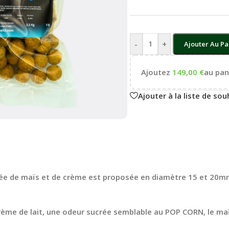
-
+
Ajouter Au Pa
Ajoutez
149,00
€
au pani
Ajouter à la liste de sou
ée de maïs et de crème est proposée en diamètre 15 et 20mm
rème de lait, une odeur sucrée semblable au POP CORN, le maï