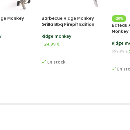
dge Monkey
Barbecue Ridge Monkey
-20%
Grilla Bbq Firepit Edition
Bateau 
Monkey 
y
Ridge monkey
Ridge m
124,99
€
699,99
€
anier
Ajouter Au Panier
Ajouter
En stock
En st