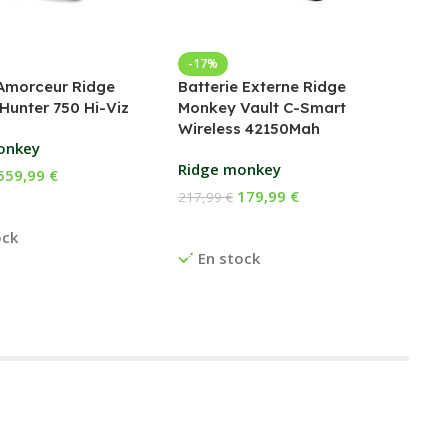
Bed
-17%
Amorceur Ridge
Batterie Externe Ridge
Fox
Hunter 750 Hi-Viz
Monkey Vault C-Smart
Wireless 42150Mah
169
onkey
Ch
Ridge monkey
559,99
€
E
179,99
€
217,99
€
 Au Panier
Ajouter Au Panier
ock
En stock