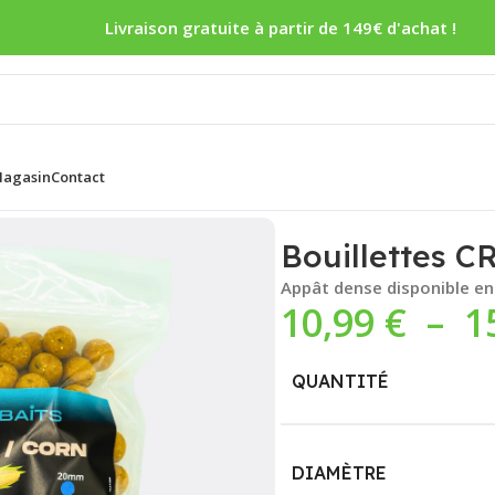
Livraison gratuite à partir de 149€ d'achat !
agasin
Contact
AMY / CORN
Bouillettes 
Appât dense disponible e
10,99
€
–
1
QUANTITÉ
DIAMÈTRE