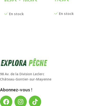
89,99
€
–
109,99
€
Ajouter Au Panier
Choix Des Options
En stock
En stock
98 Av. de la Division Leclerc
Château-Gontier-sur-Mayenne
Abonnez-vous !