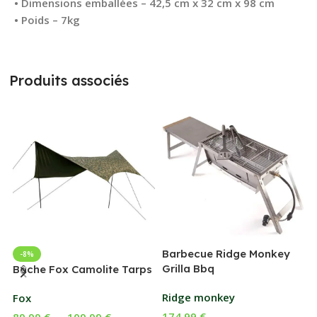
• Dimensions emballées – 42,5 cm x 32 cm x 98 cm
• Poids – 7kg
Produits associés
Barbecue Ridge Monkey
-8%
Grilla Bbq
G
Bâche Fox Camolite Tarps
Ridge monkey
Fox
174,99
€