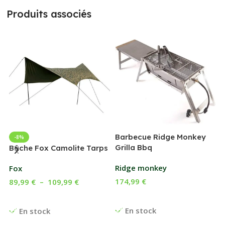
Produits associés
Barbecue Ridge Monkey
-8%
Grilla Bbq
G
Bâche Fox Camolite Tarps
Ridge monkey
Fox
174,99
€
89,99
€
–
109,99
€
Ajouter Au Panier
Choix Des Options
En stock
En stock