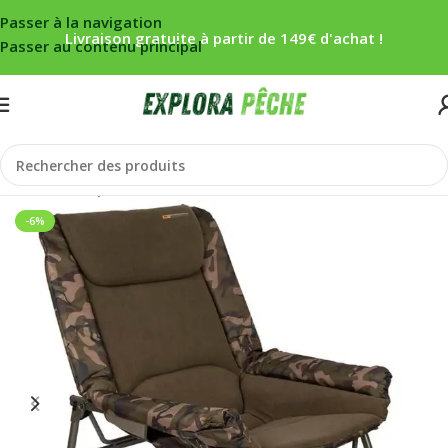
Passer à la navigation
Livraison gratuite à partir de 149€ d'achat !
Passer au contenu principal
Accueil
/
Carpe
/
Bivouac
/
Chaises/Level chair
-6%