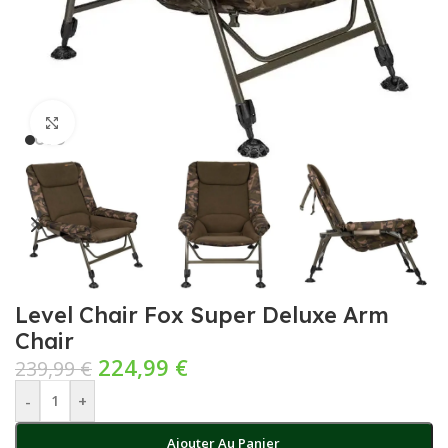
Cliquez pour agrandir
Level Chair Fox Super Deluxe Arm
Chair
224,99
€
239,99
€
-
+
Ajouter Au Panier