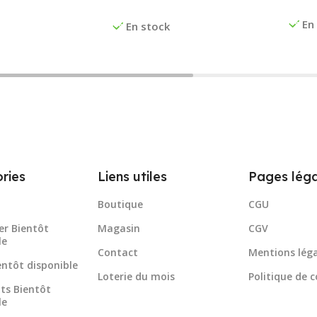
Choi
Choix Des Options
Panier
En
En stock
ries
Liens utiles
Pages léga
Boutique
CGU
er Bientôt
Magasin
CGV
le
Contact
Mentions léga
ientôt disponible
Loterie du mois
Politique de c
ts Bientôt
le