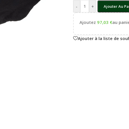
-
+
Ajouter Au Pa
Ajoutez
97,03
€
au panie
Ajouter à la liste de sou