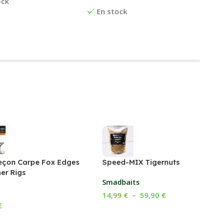
ock
En stock
çon Carpe Fox Edges
Speed-MIX Tigernuts
er Rigs
Smadbaits
14,99
€
–
59,90
€
€
Choix Des Options