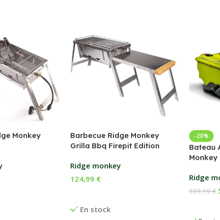
dge Monkey
Barbecue Ridge Monkey
-20%
Grilla Bbq Firepit Edition
Bateau 
Monkey 
y
Ridge monkey
Ridge m
124,99
€
699,99
€
anier
Ajouter Au Panier
Ajouter
En stock