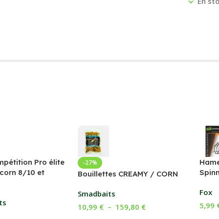
En st
pétition Pro élite
Hame
-27%
/corn 8/10 et
Spinn
Bouillettes CREAMY / CORN
Fox
Smadbaits
ts
5,99
10,99
€
–
159,80
€