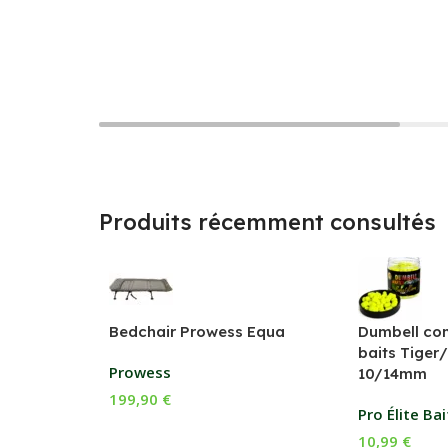
Produits récemment consultés
Bedchair Prowess Equa
Dumbell com
baits Tiger
Prowess
10/14mm
199,90
€
Pro Élite Bai
Ajouter Au Panier
10,99
€