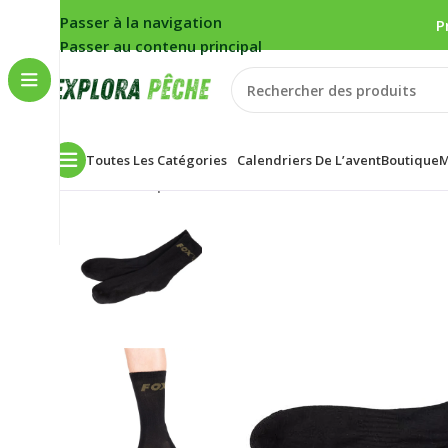
Passer à la navigation
P
Passer au contenu principal
Toutes Les Catégories
Calendriers De L’avent
Boutique
M
Accueil
/
Carpe
/
Chaussettes Homme Fox Black Socks