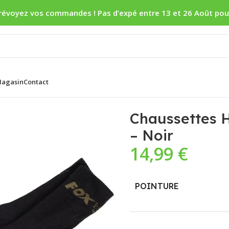
révoyez vos commandes ! Pas d’expé entre 13 et 26 Août pou
agasin
Contact
 3-Pack – Noir
Chaussettes 
– Noir
14,99
€
POINTURE