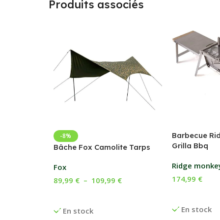
Produits associés
Barbecue Ri
-8%
Grilla Bbq
Bâche Fox Camolite Tarps
Ridge monke
Fox
174,99
€
89,99
€
–
109,99
€
Ajouter Au P
Choix Des Options
En stock
En stock