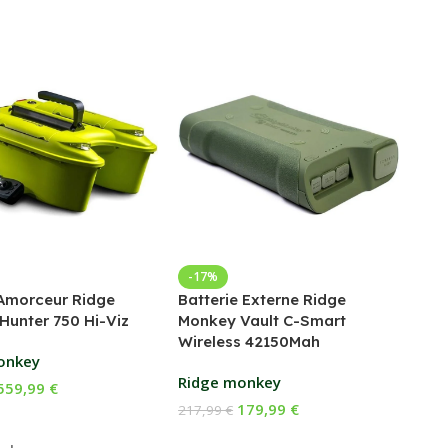
Bed
-17%
Amorceur Ridge
Batterie Externe Ridge
Fox
Hunter 750 Hi-Viz
Monkey Vault C-Smart
Wireless 42150Mah
169
onkey
Ch
Ridge monkey
559,99
€
E
179,99
€
217,99
€
 Au Panier
Ajouter Au Panier