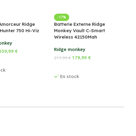
Bed
-17%
Amorceur Ridge
Batterie Externe Ridge
Fox
Hunter 750 Hi-Viz
Monkey Vault C-Smart
Wireless 42150Mah
169
onkey
Ch
Ridge monkey
559,99
€
E
179,99
€
217,99
€
 Au Panier
Ajouter Au Panier
ock
En stock