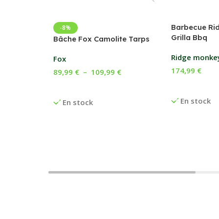
Barbecue Ri
-8%
Grilla Bbq
Bâche Fox Camolite Tarps
Ridge monke
Fox
174,99
€
89,99
€
–
109,99
€
Ajouter Au P
Choix Des Options
En stock
En stock