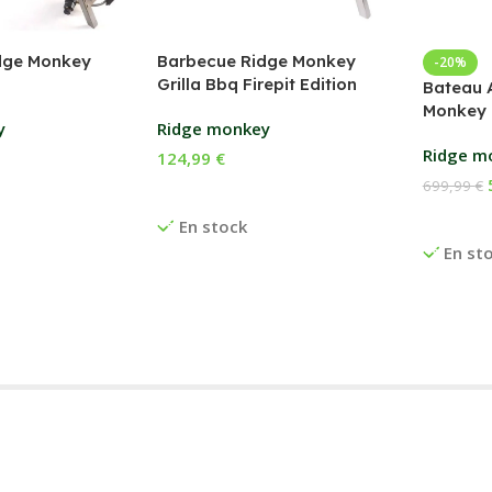
dge Monkey
Barbecue Ridge Monkey
-20%
Grilla Bbq Firepit Edition
Bateau 
Monkey 
y
Ridge monkey
Ridge m
124,99
€
699,99
€
anier
Ajouter Au Panier
Ajouter
En stock
En st