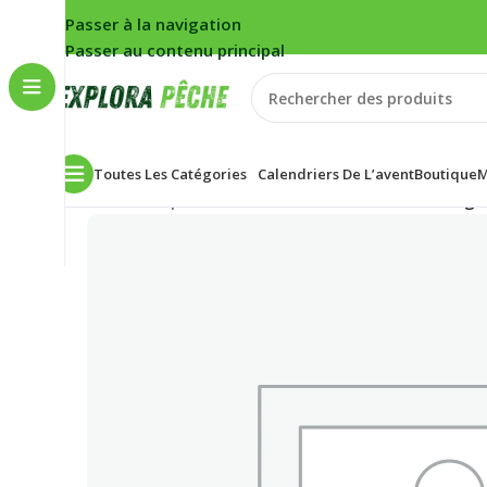
Passer à la navigation
Passer au contenu principal
Toutes Les Catégories
Calendriers De L’avent
Boutique
M
Accueil
/
Carpe
/
Chaussures Homme Fox Khaki Clogs