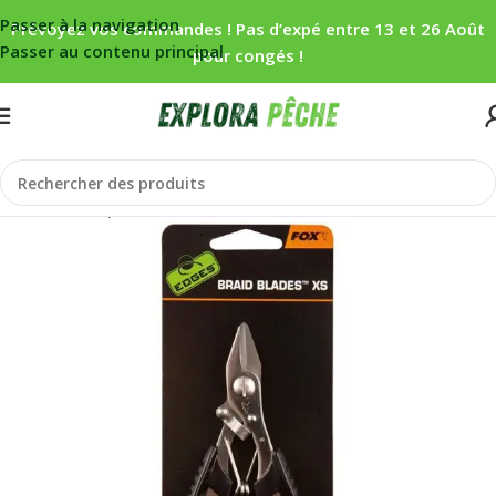
Passer à la navigation
Prévoyez vos commandes ! Pas d’expé entre 13 et 26 Août
Passer au contenu principal
pour congés !
Accueil
/
Carpe
/
Outils
/
Ciseaux