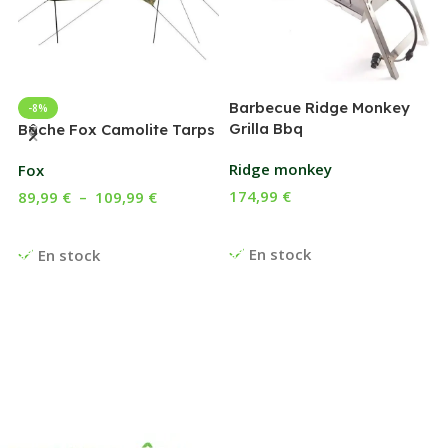
Barbecue Ridge Monkey
-8%
Grilla Bbq
G
Bâche Fox Camolite Tarps
Ridge monkey
Fox
174,99
€
89,99
€
–
109,99
€
Ajouter Au Panier
Choix Des Options
En stock
En stock