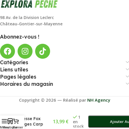
98 Av. de la Division Leclerc
Château-Gontier-sur-Mayenne
Abonnez-vous !
Catégories
Liens utiles
Pages légales
Horaires du magasin
Copyright © 2026 — Réalisé par
NH Agency
Ciseaux À
1
Tresse Fox
13,99
€
en
Ajouter Au
Edges Carp
stock
Menu
Boutique
Panier