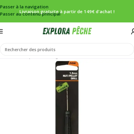
Passer à la navigation
Livraison gratuite à partir de 149€ d'achat !
Passer au contenu principal
Accueil
/
Carpe
/
Outils
/
Aiguilles