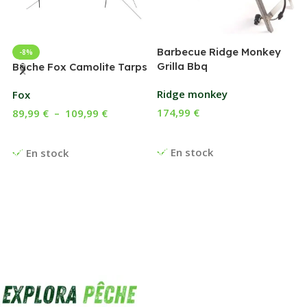
Barbecue Ridge Monkey
-8%
Grilla Bbq
G
Bâche Fox Camolite Tarps
Ridge monkey
Fox
174,99
€
89,99
€
–
109,99
€
Ajouter Au Panier
Choix Des Options
En stock
En stock