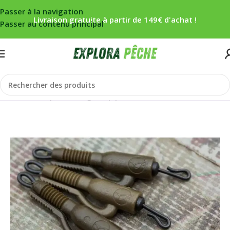
Passer à la navigation
Livraison gratuite à partir de 149€ d'achat !
Passer au contenu principal
Accueil
/
Carpe
/
Montage
/
Clip plomb/cônes