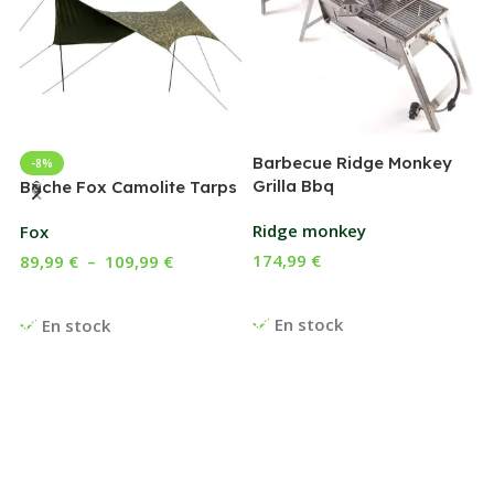
Barbecue Ridge Monkey
-8%
Grilla Bbq
G
Bâche Fox Camolite Tarps
Ridge monkey
Fox
174,99
€
89,99
€
–
109,99
€
Ajouter Au Panier
Choix Des Options
En stock
En stock