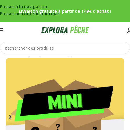
Passer à la navigation
Livraison gratuite à partir de 149€ d'achat !
Passer au contenu principal
Accueil
/
Carpe
/
Appâts
/
Packs appâts