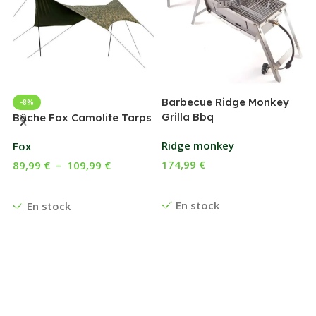
Barbecue Ridge Monkey
-8%
Grilla Bbq
G
Bâche Fox Camolite Tarps
Ridge monkey
Fox
174,99
€
89,99
€
–
109,99
€
Ajouter Au Panier
Choix Des Options
En stock
En stock