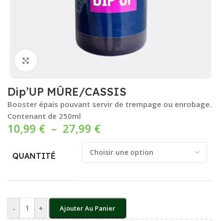
Cliquez pour agrandir
Dip’UP MÛRE/CASSIS
Booster épais pouvant servir de trempage ou enrobage.
Contenant de 250ml
10,99
€
–
27,99
€
QUANTITÉ
-
+
Ajouter Au Panier