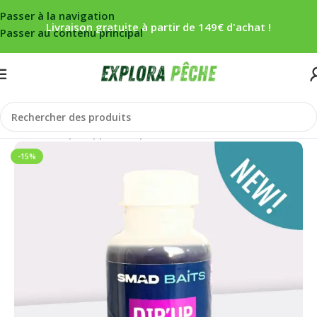
Passer à la navigation
Livraison gratuite à partir de 149€ d'achat !
Passer au contenu principal
Accueil
/
Carpe
/
Appâts
/
Liquides/booster
-15%