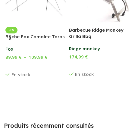
Barbecue Ridge Monkey
-8%
Grilla Bbq
G
Bâche Fox Camolite Tarps
Ridge monkey
Fox
174,99
€
89,99
€
–
109,99
€
Ajouter Au Panier
Choix Des Options
En stock
En stock
Produits récemment consultés