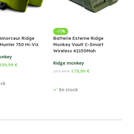
Bed
-17%
Amorceur Ridge
Batterie Externe Ridge
Fox
Hunter 750 Hi-Viz
Monkey Vault C-Smart
Wireless 42150Mah
169
onkey
Ch
Ridge monkey
559,99
€
E
179,99
€
217,99
€
 Au Panier
Ajouter Au Panier
ock
En stock