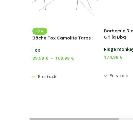
Barbecue Ri
-8%
Grilla Bbq
Bâche Fox Camolite Tarps
Ridge monke
Fox
174,99
€
89,99
€
–
109,99
€
Ajouter Au P
Choix Des Options
En stock
En stock