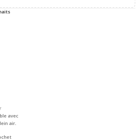
haits
r
ble avec
ein air.
ochet