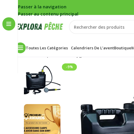
Passer à la navigation
Passer au contenu principal
Toutes Les Catégories
Calendriers De L’avent
Boutique
M
Accueil
/
Carpe
/
Bivouac
/
Hygiène
/
Douche Extérieur
-9%