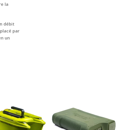
e la
n débit
mplacé par
en un