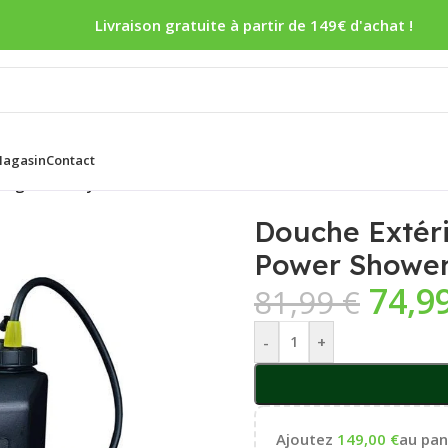
Livraison gratuite à partir de 149€ d'achat !
agasin
Contact
 Ridge Monkey Outdoor Power Shower
Douche Extér
Power Showe
74,9
81,99
€
-
+
Ajoutez
149,00
€
au pani