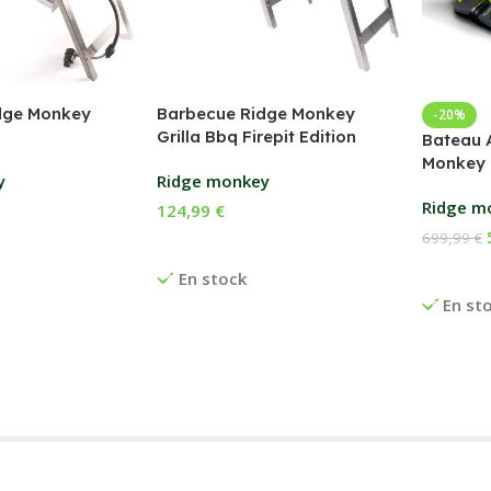
dge Monkey
Barbecue Ridge Monkey
-20%
Grilla Bbq Firepit Edition
Bateau 
Monkey 
y
Ridge monkey
Ridge m
124,99
€
699,99
€
anier
Ajouter Au Panier
Ajouter
En stock
En st