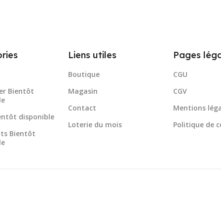
ries
Liens utiles
Pages léga
Boutique
CGU
er Bientôt
Magasin
CGV
le
Contact
Mentions léga
ientôt disponible
Loterie du mois
Politique de c
ts Bientôt
le