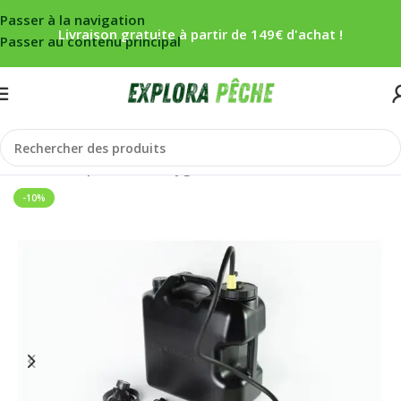
Passer à la navigation
Livraison gratuite à partir de 149€ d'achat !
Passer au contenu principal
Accueil
/
Carpe
/
Bivouac
/
Hygiène
-10%