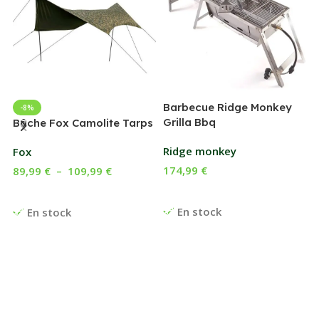
Barbecue Ridge Monkey
-8%
Grilla Bbq
G
Bâche Fox Camolite Tarps
Ridge monkey
Fox
174,99
€
89,99
€
–
109,99
€
Ajouter Au Panier
Choix Des Options
En stock
En stock