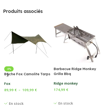
Produits associés
Barbecue Ridge Monkey
-8%
Grilla Bbq
G
Bâche Fox Camolite Tarps
Ridge monkey
Fox
174,99
€
89,99
€
–
109,99
€
Ajouter Au Panier
Choix Des Options
En stock
En stock