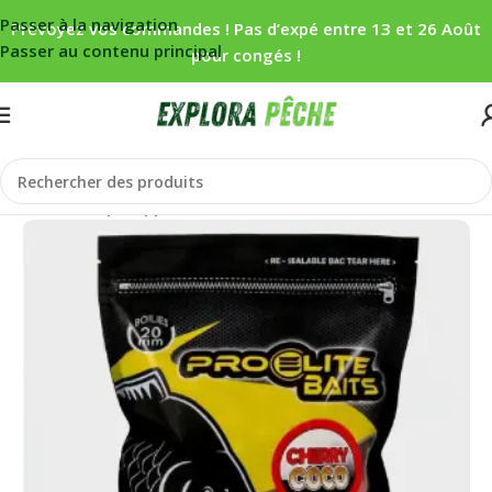
Passer à la navigation
Prévoyez vos commandes ! Pas d’expé entre 13 et 26 Août
Passer au contenu principal
pour congés !
Accueil
/
Carpe
/
Appâts
/
Bouillettes