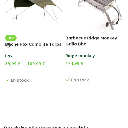
Barbecue Ridge Monkey
-8%
Grilla Bbq
G
Bâche Fox Camolite Tarps
Ridge monkey
Fox
174,99
€
89,99
€
–
109,99
€
Ajouter Au Panier
Choix Des Options
En stock
En stock