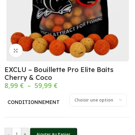
Cliquez pour agrandir
EXCLU – Bouillette Pro Elite Baits
Cherry & Coco
8,99
€
–
59,99
€
CONDITIONNEMENT
-
+
Ajouter Au Panier