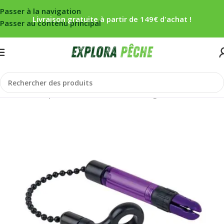
Passer à la navigation
Livraison gratuite à partir de 149€ d'achat !
Passer au contenu principal
Accueil
/
Carpe
/
Détection
/
Ecureuils/Swingers