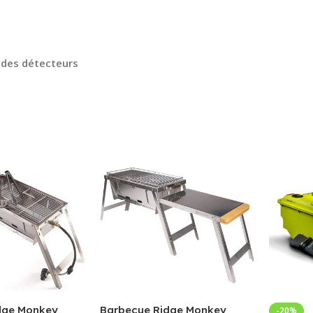
D des détecteurs
dge Monkey
Barbecue Ridge Monkey
-20%