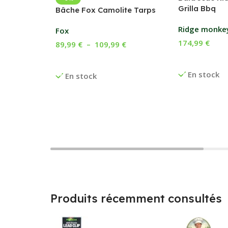
Grilla Bbq
Bâche Fox Camolite Tarps
Ridge monke
Fox
174,99
€
89,99
€
–
109,99
€
Ajouter Au P
Choix Des Options
En stock
En stock
Produits récemment consultés