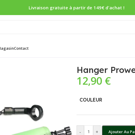
Livraison gratuite à partir de 149€ d'achat !
agasin
Contact
r Prowess Ikon Fat Bobbin Ice
Hanger Prowe
12,90
€
COULEUR
-
+
Ajouter Au Pa