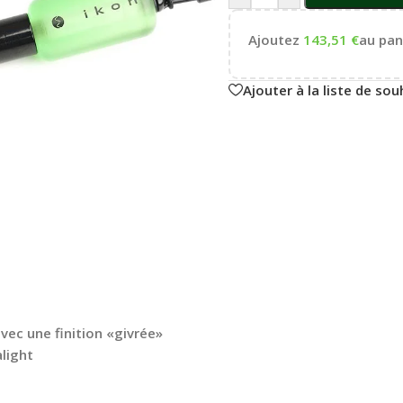
Ajoutez
143,51
€
au pani
Ajouter à la liste de sou
avec une finition «givrée»
alight