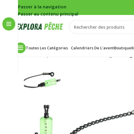
Passer à la navigation
Passer au contenu principal
Toutes Les Catégories
Calendriers De L’avent
Boutique
M
Accueil
/
Carpe
/
Détection
/
Ecureuils/Swingers
/
Hange