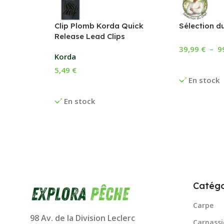
Clip Plomb Korda Quick
Sélection du
Release Lead Clips
39,99
€
–
9
Korda
Sélectionne
5,49
€
En stock
Choix Des Options
En stock
Catégo
Carpe
98 Av. de la Division Leclerc
Carnassi