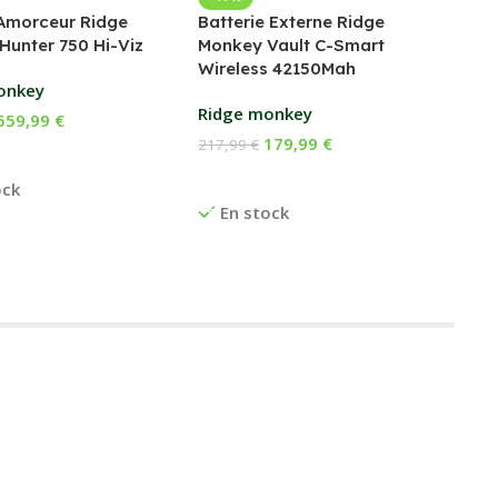
Amorceur Ridge
Batterie Externe Ridge
Fox
Hunter 750 Hi-Viz
Monkey Vault C-Smart
Wireless 42150Mah
169
onkey
Ch
Ridge monkey
559,99
€
E
179,99
€
217,99
€
 Au Panier
Ajouter Au Panier
ock
En stock