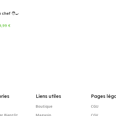
 chef 🧑‍🍳
9,99
€
r Les Options
ries
Liens utiles
Pages léga
Boutique
CGU
er Bientôt
Magasin
CGV