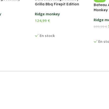
Grilla Bbq Firepit Edition
Bateau 
Monkey 
y
Ridge monkey
Ridge m
124,99
€
699,99
€
anier
Ajouter Au Panier
Ajouter
En stock
En st