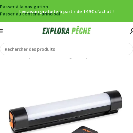
Passer à la navigation
Livraison gratuite à partir de 149€ d'achat !
Passer au contenu principal
Accueil
/
Carpe
/
Bivouac
/
Eclairage
/
Lampes ÉCLAIRAGE