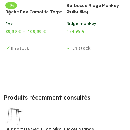
Barbecue Ridge Monkey
-8%
Grilla Bbq
G
Bâche Fox Camolite Tarps
Ridge monkey
Fox
174,99
€
89,99
€
–
109,99
€
Ajouter Au Panier
Choix Des Options
En stock
En stock
Produits récemment consultés
Support De Seau Fox Mk2 Bucket Stands