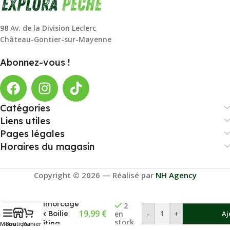
98 Av. de la Division Leclerc
Château-Gontier-sur-Mayenne
Abonnez-vous !
Catégories
Liens utiles
Pages légales
Horaires du magasin
Copyright © 2026 — Réalisé par
NH Agency
Louche
D’amorcage
2
19,99
€
-
+
Fox Boilie
en
Aj
stock
Baiting
Menu
Boutique
Panier