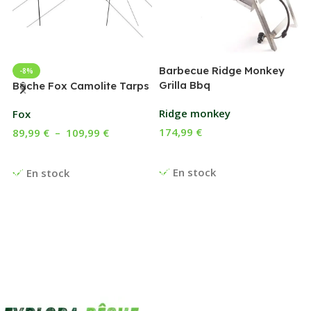
Barbecue Ridge Monkey
-8%
Grilla Bbq
G
Bâche Fox Camolite Tarps
Ridge monkey
Fox
174,99
€
89,99
€
–
109,99
€
Ajouter Au Panier
Choix Des Options
En stock
En stock