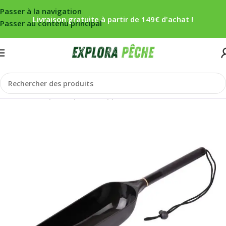
Passer à la navigation
Livraison gratuite à partir de 149€ d'achat !
Passer au contenu principal
Accueil
/
Carpe
/
Propulsion appâts
/
Louches