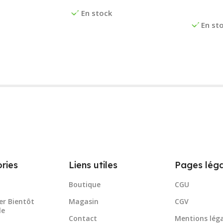
Ajouter
En stock
En st
ries
Liens utiles
Pages léga
Boutique
CGU
er Bientôt
Magasin
CGV
le
Contact
Mentions léga