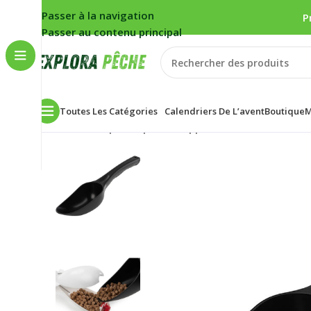
Passer à la navigation
P
Passer au contenu principal
Toutes Les Catégories
Calendriers De L’avent
Boutique
M
Accueil
/
Carpe
/
Propulsion appâts
/
Louches
/
Louche 