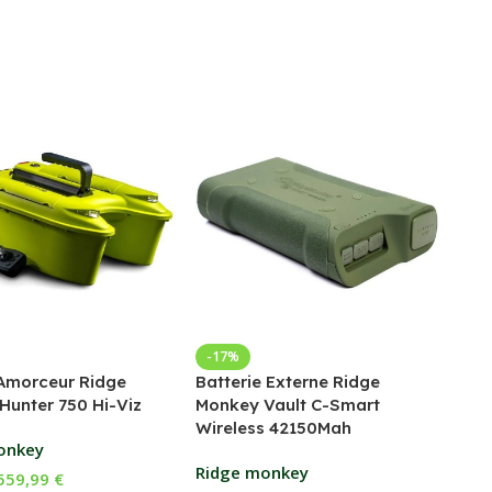
Bed
-17%
Amorceur Ridge
Batterie Externe Ridge
Fox
Hunter 750 Hi-Viz
Monkey Vault C-Smart
Wireless 42150Mah
169
onkey
Ch
Ridge monkey
559,99
€