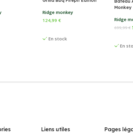
Grilla Bbq Firepit Edition
Bateau 
Monkey 
y
Ridge monkey
Ridge m
124,99
€
699,99
€
anier
Ajouter Au Panier
Ajouter
En stock
En st
ries
Liens utiles
Pages léga