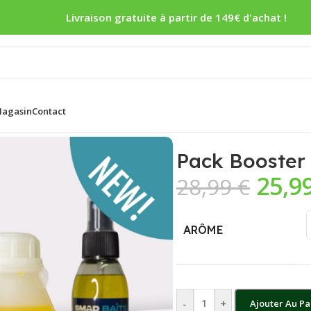
Livraison gratuite à partir de 149€ d'achat !
agasin
Contact
Pack Booster
25,9
28,99
€
ARÔME
-
+
Ajouter Au Pa