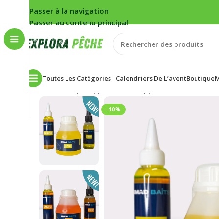
Passer à la navigation
Passer au contenu principal
Toutes Les Catégories
Calendriers De L’avent
Boutique
M
Accueil
/
Carpe
/
Appâts
/
Packs appâts
/
Pack Booster
-10%