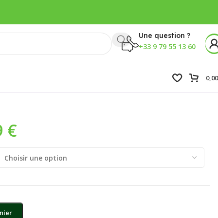
Une question ?
+33 9 79 55 13 60
0,0
9
€
nier