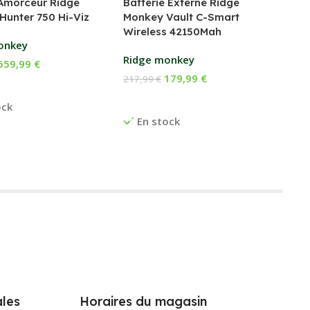
Amorceur Ridge
Batterie Externe Ridge
Fox
Hunter 750 Hi-Viz
Monkey Vault C-Smart
Wireless 42150Mah
169
onkey
Ch
Ridge monkey
559,99
€
E
179,99
€
217,99
€
 Au Panier
Ajouter Au Panier
ock
En stock
les
Horaires du magasin