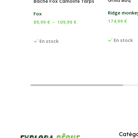
Grilla Bbq
Bâche Fox Camolite Tarps
Ridge monke
Fox
174,99
€
89,99
€
–
109,99
€
Ajouter Au P
Choix Des Options
En stock
En stock
Catégo