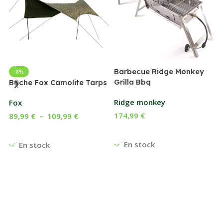
Barbecue Ridge Monkey
-8%
Grilla Bbq
G
Bâche Fox Camolite Tarps
Ridge monkey
Fox
174,99
€
89,99
€
–
109,99
€
Ajouter Au Panier
Choix Des Options
En stock
En stock