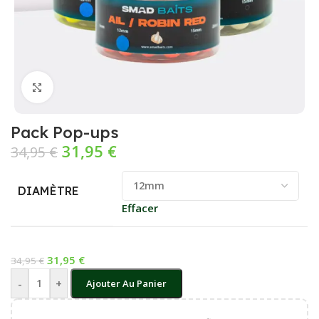
Cliquez pour agrandir
Pack Pop-ups
31,95
€
34,95
€
DIAMÈTRE
Effacer
31,95
€
34,95
€
-
+
Ajouter Au Panier