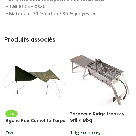
• Tailles : S – XXXL
• Matériau : 70 % coton / 30 % polyester
Produits associés
Barbecue Ridge Monkey
-8%
Grilla Bbq
G
Bâche Fox Camolite Tarps
Ridge monkey
Fox