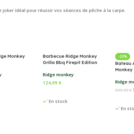
 joker idéal pour réussir vos séances de pêche à la carpe.
dge Monkey
Barbecue Ridge Monkey
-20%
Grilla Bbq Firepit Edition
Bateau 
Monkey 
y
Ridge monkey
Ridge m
124,99
€
699,99
€
anier
Ajouter Au Panier
Ajouter
En stock
En st