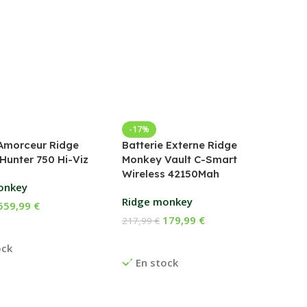
-17%
Amorceur Ridge
Batterie Externe Ridge
Hunter 750 Hi-Viz
Monkey Vault C-Smart
Wireless 42150Mah
onkey
Ridge monkey
559,99
€
179,99
€
217,99
€
 Au Panier
Ajouter Au Panier
ock
En stock
Bed
Fox