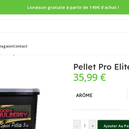
Livraison gratuite à partir de 149€ d'achat !
agasin
Contact
s Gold Speed Pellets
Pellet Pro Eli
35,99
€
ARÔME
-
+
Ajouter Au Pa