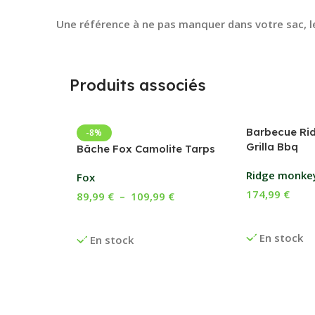
Une référence à ne pas manquer dans votre sac, le
Produits associés
Barbecue Ri
-8%
Grilla Bbq
Bâche Fox Camolite Tarps
Ridge monke
Fox
174,99
€
89,99
€
–
109,99
€
Ajouter Au P
Choix Des Options
En stock
En stock