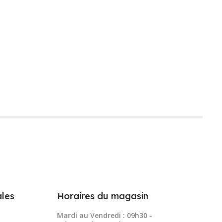
169
Ch
E
les
Horaires du magasin
Mardi au Vendredi : 09h30 -