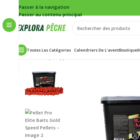
Passer à la navigation
Passer au contenu principal
Toutes Les Catégories
Calendriers De L’avent
Boutique
M
Accueil
/
Carpe
/
Appâts
/
Pellets
/
Pellet Pro Elite Bait