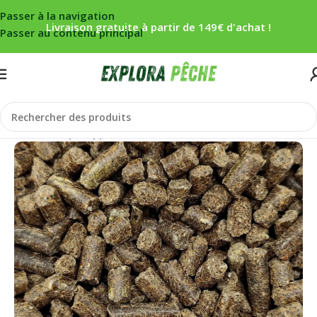
Passer à la navigation
Livraison gratuite à partir de 149€ d'achat !
Passer au contenu principal
Accueil
/
Carpe
/
Appâts
/
Pellets