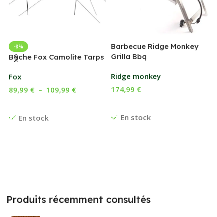
Barbecue Ridge Monkey
-8%
Grilla Bbq
G
Bâche Fox Camolite Tarps
Ridge monkey
Fox
174,99
€
89,99
€
–
109,99
€
Ajouter Au Panier
Choix Des Options
En stock
En stock
Produits récemment consultés