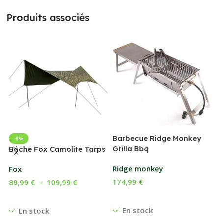
Produits associés
Barbecue Ridge Monkey
-8%
Grilla Bbq
G
Bâche Fox Camolite Tarps
Ridge monkey
Fox
174,99
€
89,99
€
–
109,99
€
Ajouter Au Panier
Choix Des Options
En stock
En stock