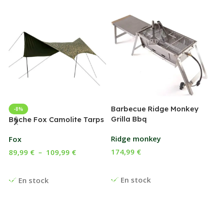
Barbecue Ridge Monkey
-8%
Grilla Bbq
G
Bâche Fox Camolite Tarps
Ridge monkey
Fox
174,99
€
89,99
€
–
109,99
€
Ajouter Au Panier
Choix Des Options
En stock
En stock