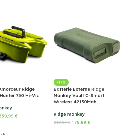
Bed
-17%
Amorceur Ridge
Batterie Externe Ridge
Fox
Hunter 750 Hi-Viz
Monkey Vault C-Smart
Wireless 42150Mah
169
onkey
Ch
Ridge monkey
559,99
€
E
179,99
€
217,99
€
 Au Panier
Ajouter Au Panier
ock