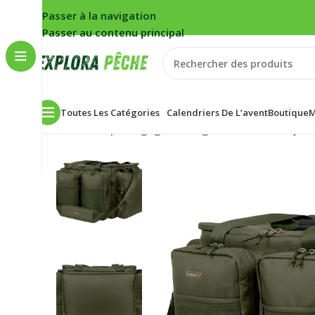
Passer à la navigation
Passer au contenu principal
Toutes Les Catégories
Calendriers De L’avent
Boutique
M
Accueil
/
Carpe
/
Bagagerie/rangement
/
Sacs carryall
/