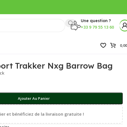
Une question ?
+33 9 79 55 13 60
0,0
port Trakker Nxg Barrow Bag
ock
Ajouter Au Panier
er et bénéficiez de la livraison gratuite !
haits