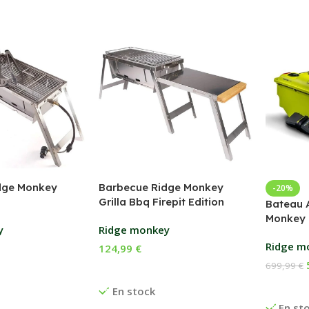
dge Monkey
Barbecue Ridge Monkey
-20%
Grilla Bbq Firepit Edition
Bateau 
Monkey 
y
Ridge monkey
Ridge m
124,99
€
699,99
€
anier
Ajouter Au Panier
Ajouter
En stock
En st