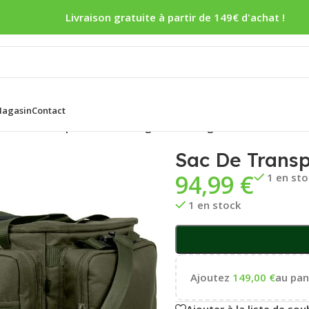
Livraison gratuite à partir de 149€ d'achat !
agasin
Contact
Sac De Transport Trakker Nxg Barrow Bag
Sac De Trans
94,99
€
1 en st
1 en stock
Ajoutez
149,00
€
au pani
Ajouter à la liste de sou