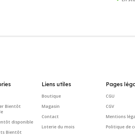
ries
Liens utiles
Pages léga
Boutique
CGU
er Bientôt
Magasin
CGV
le
Contact
Mentions léga
ientôt disponible
Loterie du mois
Politique de c
ts Bientôt