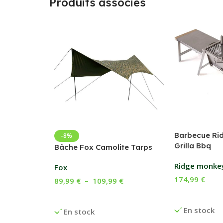
Produits associés
Barbecue Ri
-8%
Grilla Bbq
Bâche Fox Camolite Tarps
Ridge monke
Fox
174,99
€
89,99
€
–
109,99
€
Ajouter Au P
Choix Des Options
En stock
En stock