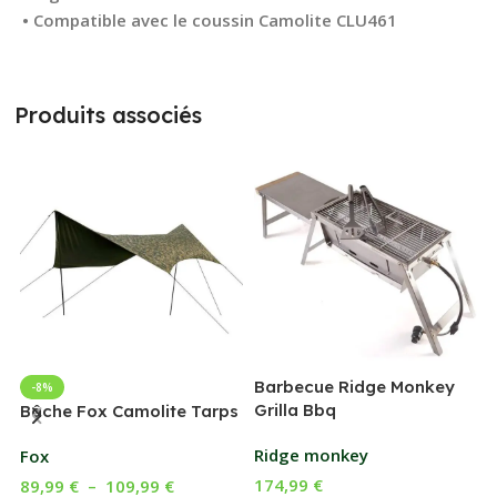
• Compatible avec le coussin Camolite CLU461
Produits associés
Barbecue Ridge Monkey
-8%
Grilla Bbq
G
Bâche Fox Camolite Tarps
Ridge monkey
Fox
174,99
€
89,99
€
–
109,99
€