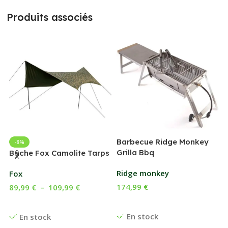
Produits associés
Barbecue Ridge Monkey
-8%
Grilla Bbq
G
Bâche Fox Camolite Tarps
Ridge monkey
Fox
174,99
€
89,99
€
–
109,99
€
Ajouter Au Panier
Choix Des Options
En stock
En stock