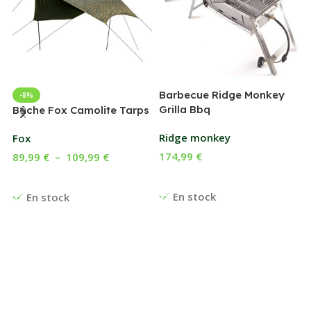
Barbecue Ridge Monkey
-8%
Grilla Bbq
G
Bâche Fox Camolite Tarps
Ridge monkey
Fox
174,99
€
89,99
€
–
109,99
€
Ajouter Au Panier
Choix Des Options
En stock
En stock