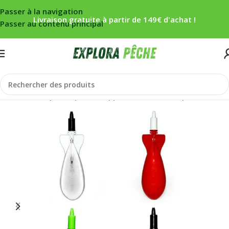
Passer à la navigation
Livraison gratuite à partir de 149€ d'achat !
Passer au contenu principal
Accueil
/
Carpe
/
Propulsion appâts
/
Bait rocket/Spod