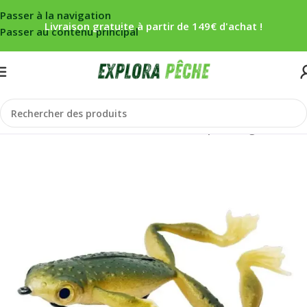
Passer à la navigation
Livraison gratuite à partir de 149€ d'achat !
Passer au contenu principal
Accueil
/
Carnassier
/
Leurres
/
Leurres souples
/
Frog