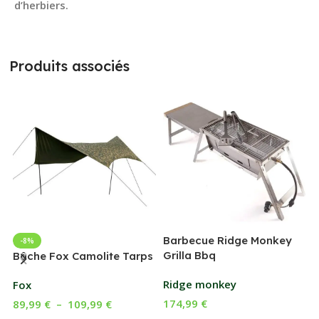
d’herbiers.
Produits associés
Barbecue Ridge Monkey
-8%
Grilla Bbq
G
Bâche Fox Camolite Tarps
Ridge monkey
Fox
174,99
€
89,99
€
–
109,99
€