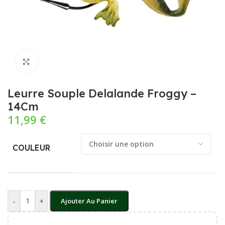
Cliquez pour agrandir
Leurre Souple Delalande Froggy –
14Cm
11,99
€
COULEUR
-
+
Ajouter Au Panier