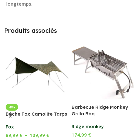
longtemps.
Produits associés
Barbecue Ridge Monkey
-8%
Grilla Bbq
G
Bâche Fox Camolite Tarps
Ridge monkey
Fox
174,99
€
89,99
€
–
109,99
€