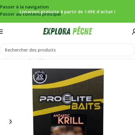
Passer à la navigation
Livraison gratuite à partir de 149€ d'achat !
Passer au contenu principal
Accueil
/
Carpe
/
Appâts
/
Bouillettes