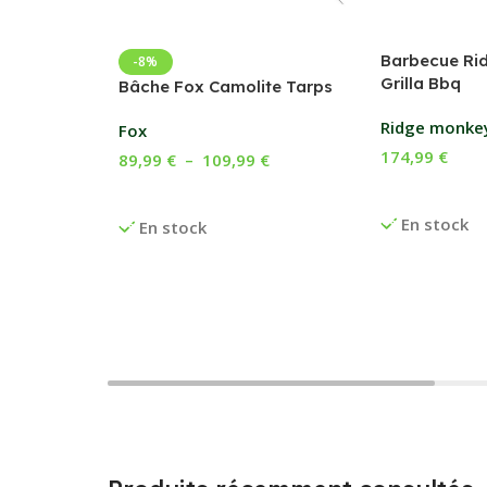
Barbecue Ri
-8%
Grilla Bbq
Bâche Fox Camolite Tarps
Ridge monke
Fox
174,99
€
89,99
€
–
109,99
€
Ajouter Au P
Choix Des Options
En stock
En stock