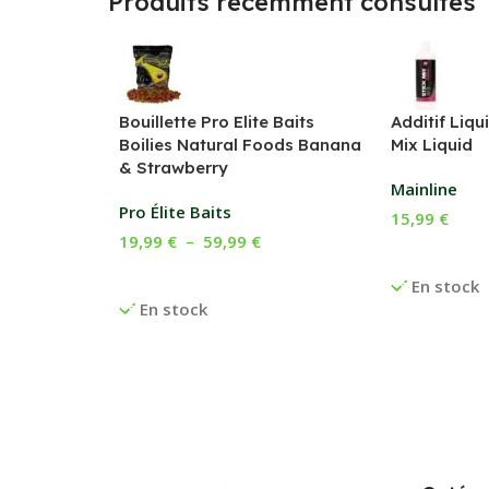
Produits récemment consultés
Bouillette Pro Elite Baits
Additif Liqu
Boilies Natural Foods Banana
Mix Liquid
& Strawberry
Mainline
Pro Élite Baits
15,99
€
19,99
€
–
59,99
€
Choix Des O
Choix Des Options
En stock
En stock