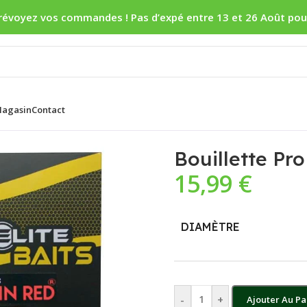
révoyez vos commandes ! Pas d’expé entre 13 et 26 Août pou
agasin
Contact
ite Baits Gold Robin Red
Bouillette Pro
15,99
€
DIAMÈTRE
-
+
Ajouter Au Pa