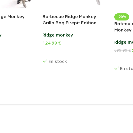
dge Monkey
Barbecue Ridge Monkey
-20%
Grilla Bbq Firepit Edition
Bateau 
Monkey 
y
Ridge monkey
Ridge m
124,99
€
699,99
€
anier
Ajouter Au Panier
Ajouter
En stock
En st