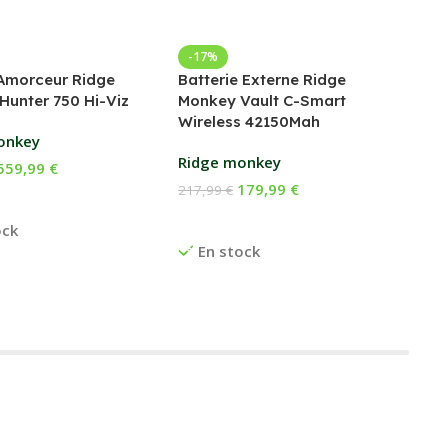
Bed
-17%
Amorceur Ridge
Batterie Externe Ridge
Fox
Hunter 750 Hi-Viz
Monkey Vault C-Smart
Wireless 42150Mah
169
onkey
Ch
Ridge monkey
559,99
€
E
179,99
€
217,99
€
 Au Panier
Ajouter Au Panier
ock
En stock