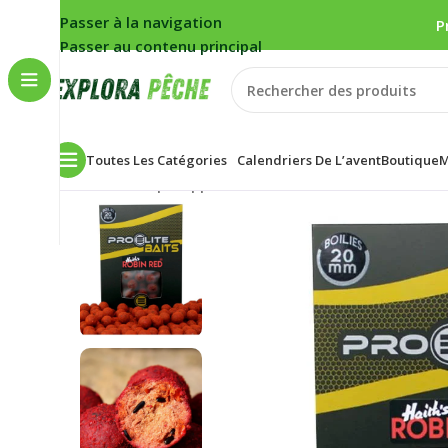
Passer à la navigation
P
Passer au contenu principal
Toutes Les Catégories
Calendriers De L’avent
Boutique
M
Accueil
/
Carpe
/
Appâts
/
Bouillettes
/
Bouillette Pro El