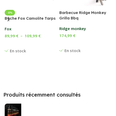
Barbecue Ridge Monkey
-8%
Grilla Bbq
G
Bâche Fox Camolite Tarps
Ridge monkey
Fox
174,99
€
89,99
€
–
109,99
€
Ajouter Au Panier
Choix Des Options
En stock
En stock
Produits récemment consultés