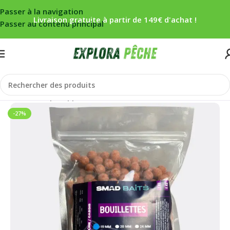
Passer à la navigation
Livraison gratuite à partir de 149€ d'achat !
Passer au contenu principal
Accueil
/
Carpe
/
Appâts
/
Bouillettes
-27%