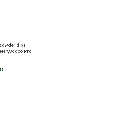
powder dips
erry/coco Pro
ts
Panier