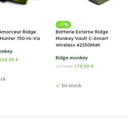
Bed
-17%
Amorceur Ridge
Batterie Externe Ridge
Fox
Hunter 750 Hi-Viz
Monkey Vault C-Smart
Wireless 42150Mah
169
onkey
Ch
Ridge monkey
559,99
€
E
179,99
€
217,99
€
 Au Panier
Ajouter Au Panier
ock
En stock