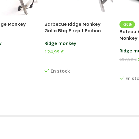
dge Monkey
Barbecue Ridge Monkey
-20%
Grilla Bbq Firepit Edition
Bateau 
Monkey 
y
Ridge monkey
Ridge m
124,99
€
699,99
€
anier
Ajouter Au Panier
Ajouter
En stock
En st