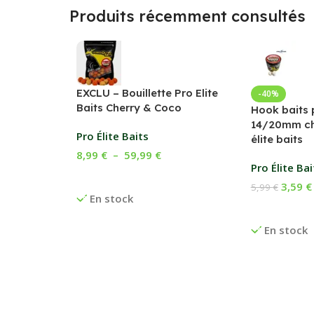
Produits récemment consultés
EXCLU – Bouillette Pro Elite
-40%
Baits Cherry & Coco
Hook baits 
14/20mm ch
Pro Élite Baits
élite baits
8,99
€
–
59,99
€
Pro Élite Bai
Choix Des Options
3,59
€
5,99
€
En stock
Ajouter Au 
En stock