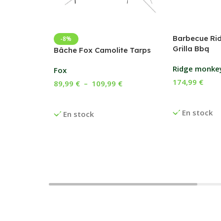
Barbecue Ri
-8%
Grilla Bbq
Bâche Fox Camolite Tarps
Ridge monke
Fox
174,99
€
89,99
€
–
109,99
€
Ajouter Au P
Choix Des Options
En stock
En stock