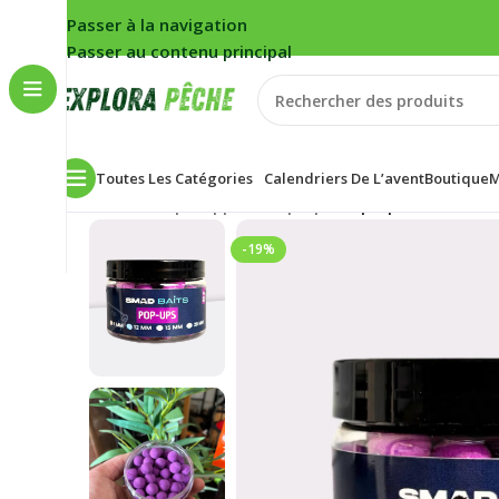
Passer à la navigation
Passer au contenu principal
Toutes Les Catégories
Calendriers De L’avent
Boutique
M
Accueil
/
Carpe
/
Appâts
/
Pop-ups
/
Pop-ups MÛRE/CASS
-19%