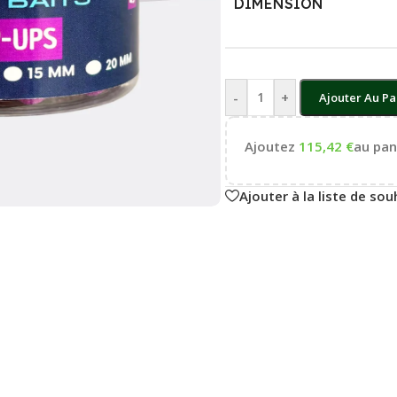
DIMENSION
-
+
Ajouter Au Pa
Ajoutez
115,42
€
au pani
Ajouter à la liste de sou