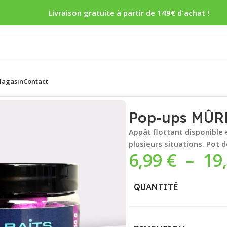
Livraison gratuite à partir de 149€ d'achat !
agasin
Contact
IS
Pop-ups MÛR
Appât flottant disponible 
plusieurs situations. Pot d
6,99
€
–
19
QUANTITÉ